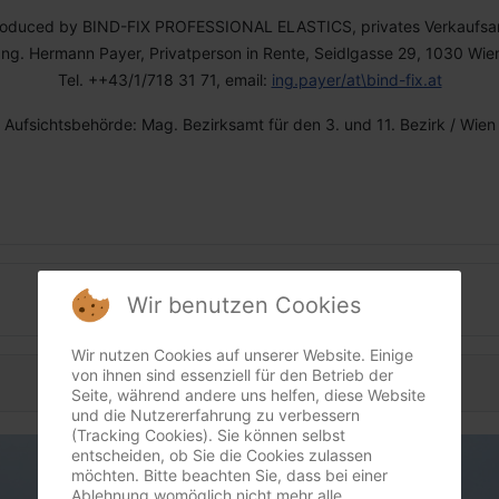
roduced by BIND-FIX PROFESSIONAL ELASTICS, privates Verkaufsa
Ing. Hermann Payer, Privatperson in Rente, Seidlgasse 29, 1030 Wie
Tel. ++43/1/718 31 71, email:
ing.payer/at\bind-fix.at
Aufsichtsbehörde: Mag. Bezirksamt für den 3. und 11. Bezirk / Wien
Datenschutz
Wir benutzen Cookies
Wir nutzen Cookies auf unserer Website. Einige
von ihnen sind essenziell für den Betrieb der
Seite, während andere uns helfen, diese Website
und die Nutzererfahrung zu verbessern
(Tracking Cookies). Sie können selbst
entscheiden, ob Sie die Cookies zulassen
möchten. Bitte beachten Sie, dass bei einer
Ablehnung womöglich nicht mehr alle