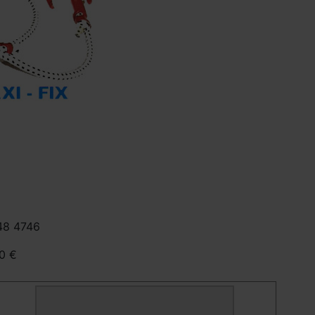
48 4746
0 €