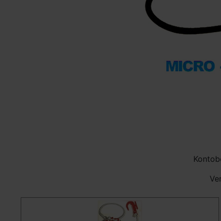
Kontob
Ve