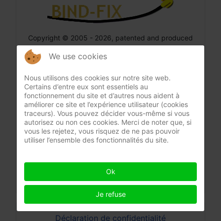
Copyright © 2005 - 2026, patented and produced
by BIND-FIX PROFESSIONAL ELASTICS, privates
We use cookies
Verkaufsangebot von Restware nach
Firmenauflösung
Nous utilisons des cookies sur notre site web.
Ing. Hermann Payer, Privatperson in Rente,
Certains d’entre eux sont essentiels au
fonctionnement du site et d’autres nous aident à
Seidlgasse 29, 1030 Wien
améliorer ce site et l’expérience utilisateur (cookies
Tel. ++43/1/718 31 71, email:
ing.payer/at\bind-fix.at
traceurs). Vous pouvez décider vous-même si vous
autorisez ou non ces cookies. Merci de noter que, si
Aufsichtsbehörde: Mag. Bezirksamt für den 3. und
vous les rejetez, vous risquez de ne pas pouvoir
utiliser l’ensemble des fonctionnalités du site.
11. Bezirk / Wien
Ok
Je refuse
Déclaration de confidentialité