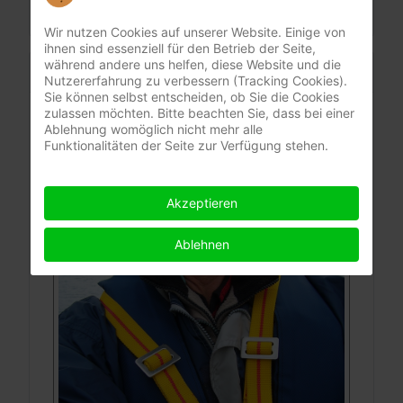
Wir nutzen Cookies auf unserer Website. Einige von
ihnen sind essenziell für den Betrieb der Seite,
während andere uns helfen, diese Website und die
KONTAKT
Nutzererfahrung zu verbessern (Tracking Cookies).
Sie können selbst entscheiden, ob Sie die Cookies
zulassen möchten. Bitte beachten Sie, dass bei einer
BIND-FIX professional elastics
Ablehnung womöglich nicht mehr alle
Funktionalitäten der Seite zur Verfügung stehen.
Akzeptieren
Ablehnen