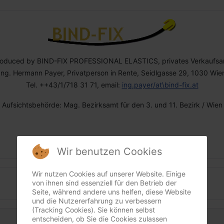
roduced by BIND-FIX PROFESSIONAL ELASTICS, privates Verkaufsa
Ing. Hermann Payer, Privatperson in Rente, Seidlgasse 29, 1030 Wie
Tel. ++43/1/718 31 71, email:
ing.payer/at\bind-fix.at
Aufsichtsbehörde: Mag. Bezirksamt für den 3. und 11. Bezirk / Wien
Wir benutzen Cookies
Wir nutzen Cookies auf unserer Website. Einige
von ihnen sind essenziell für den Betrieb der
Datenschutz
Seite, während andere uns helfen, diese Website
und die Nutzererfahrung zu verbessern
(Tracking Cookies). Sie können selbst
entscheiden, ob Sie die Cookies zulassen