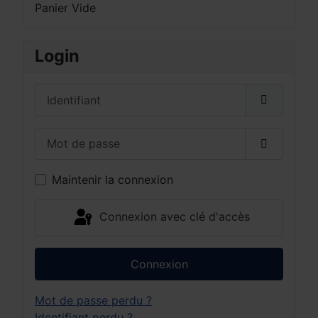
Panier Vide
Login
Identifiant
Mot de passe
Afficher 
Maintenir la connexion
Connexion avec clé d'accès
Connexion
Mot de passe perdu ?
Identifiant perdu ?