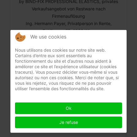
by BIND-FIX PROFESSIONAL ELASTICS, privates
Verkaufsangebot von Restware nach
Firmenauflösung
Ing. Hermann Payer, Privatperson in Rente,
Seidlgasse 29, 1030 Wien
We use cookies
Tel. ++43/1/718 31 71, email:
ing.payer/at\bind-fix.at
Nous utilisons des cookies sur notre site web.
Aufsichtsbehörde: Mag. Bezirksamt für den 3. und
Certains d’entre eux sont essentiels au
11. Bezirk / Wien
fonctionnement du site et d’autres nous aident à
améliorer ce site et l’expérience utilisateur (cookies
traceurs). Vous pouvez décider vous-même si vous
autorisez ou non ces cookies. Merci de noter que, si
vous les rejetez, vous risquez de ne pas pouvoir
utiliser l’ensemble des fonctionnalités du site.
Déclaration de confidentialité
Ok
Je refuse
EXEMPLES