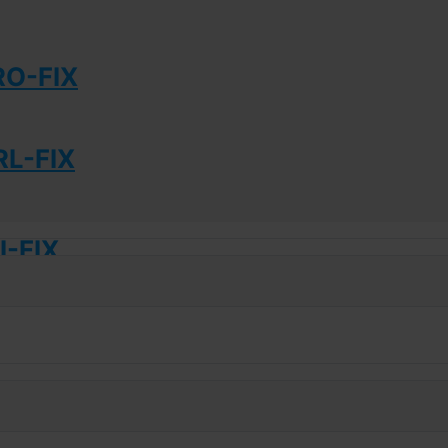
RO-FIX
L-FIX
-FIX