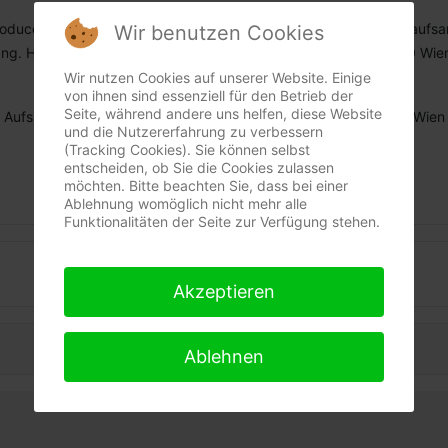
roduced by BIND-FIX PROFESSIONAL ELASTICS, privates Verkaufsa
Wir benutzen Cookies
Ing. Hermann Payer, Privatperson in Rente, Seidlgasse 29, 1030 Wie
Tel. ++43/1/718 31 71, email:
ing.payer/at\bind-fix.at
Wir nutzen Cookies auf unserer Website. Einige
von ihnen sind essenziell für den Betrieb der
Seite, während andere uns helfen, diese Website
Aufsichtsbehörde: Mag. Bezirksamt für den 3. und 11. Bezirk / Wien
und die Nutzererfahrung zu verbessern
(Tracking Cookies). Sie können selbst
entscheiden, ob Sie die Cookies zulassen
möchten. Bitte beachten Sie, dass bei einer
Ablehnung womöglich nicht mehr alle
Funktionalitäten der Seite zur Verfügung stehen.
Datenschutz
Akzeptieren
Ablehnen