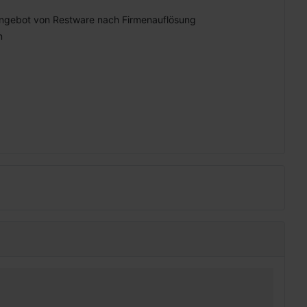
ngebot von Restware nach Firmenauflösung
n