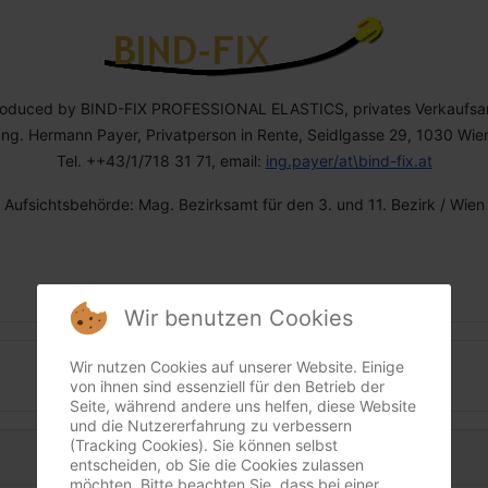
roduced by BIND-FIX PROFESSIONAL ELASTICS, privates Verkaufsa
Ing. Hermann Payer, Privatperson in Rente, Seidlgasse 29, 1030 Wie
Tel. ++43/1/718 31 71, email:
ing.payer/at\bind-fix.at
Aufsichtsbehörde: Mag. Bezirksamt für den 3. und 11. Bezirk / Wien
Wir benutzen Cookies
Wir nutzen Cookies auf unserer Website. Einige
Datenschutz
von ihnen sind essenziell für den Betrieb der
Seite, während andere uns helfen, diese Website
und die Nutzererfahrung zu verbessern
(Tracking Cookies). Sie können selbst
entscheiden, ob Sie die Cookies zulassen
möchten. Bitte beachten Sie, dass bei einer