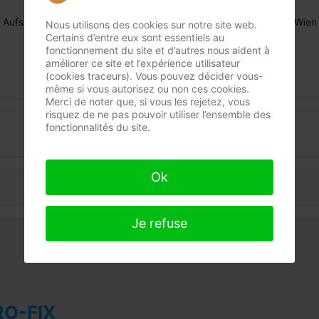
Aufsichtsbehörde: Mag. Bezirksamt für den 3. und 11. Bezirk / Wien
Nous utilisons des cookies sur notre site web.
Certains d’entre eux sont essentiels au
fonctionnement du site et d’autres nous aident à
améliorer ce site et l’expérience utilisateur
(cookies traceurs). Vous pouvez décider vous-
même si vous autorisez ou non ces cookies.
Merci de noter que, si vous les rejetez, vous
risquez de ne pas pouvoir utiliser l’ensemble des
fonctionnalités du site.
Déclaration de confidentialité
Ok
Je refuse
RO-FIX