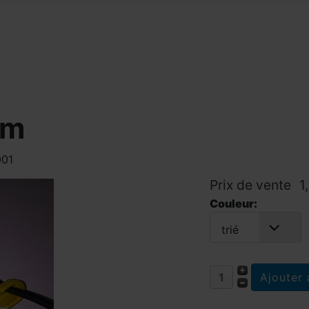
cm
001
Prix ​​de vente
1
Couleur:
trié